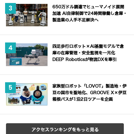
650万ドル調達でヒューマノイド展開
加速 AI自律制御で24時間稼働し倉庫・
製造業の人手不足解決へ
四足歩行ロボット×AI基盤モデルで倉
庫の在庫管理・安全監視を一元化
DEEP Roboticsが物流DXを牽引
家族型ロボット「LOVOT」製造地・伊
豆の国市を聖地化、GROOVE X×伊豆
箱根バスが1泊2日ツアーを企画
アクセスランキングをもっと見る