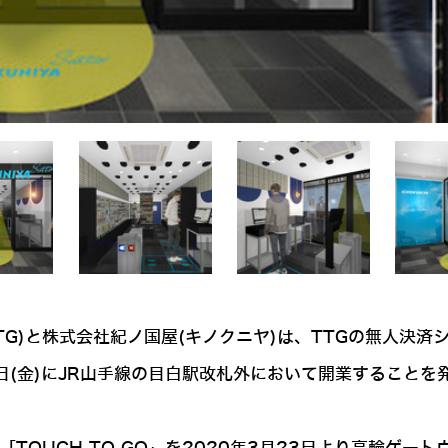
下TTG)と株式会社紀ノ国屋(キノクニヤ)は、TTGの無人
0月16日(金)にJR山手線の目白駅改札外において開業するこ