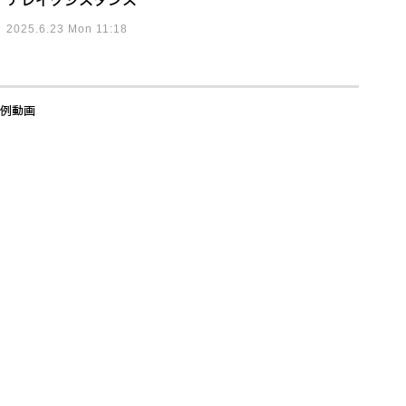
テレイグジスタンス
2025.6.23 Mon 11:18
事例動画
コム