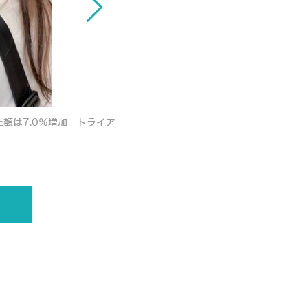
<
額は7.0％増加 トライア