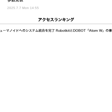
多数発表
2025.7.7 Mon 14:55
アクセスランキング
ーマノイドへのシステム統合を完了 RobotkitとDOBOT「Atom W」の
相撲大会」が終了、37年の歴史に幕を閉じることを発表
したAIねこ型ロボット「Walulu」をMakuakeで先行販売開始 グロウス