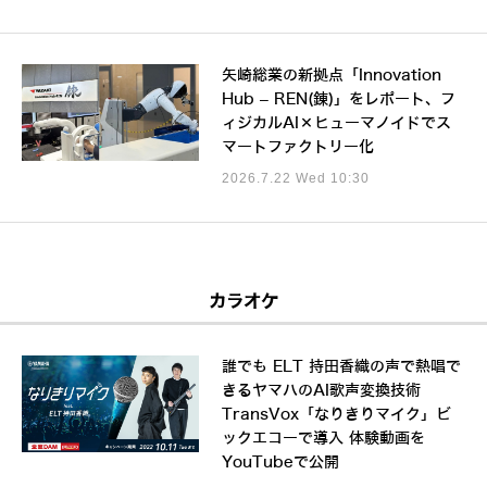
矢崎総業の新拠点「Innovation
Hub – REN(錬)」をレポート、フ
ィジカルAI×ヒューマノイドでス
マートファクトリー化
2026.7.22 Wed 10:30
カラオケ
誰でも ELT 持田香織の声で熱唱で
きるヤマハのAI歌声変換技術
TransVox「なりきりマイク」ビ
ックエコーで導入 体験動画を
YouTubeで公開