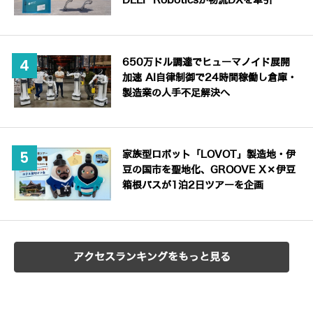
DEEP Roboticsが物流DXを牽引
650万ドル調達でヒューマノイド展開
加速 AI自律制御で24時間稼働し倉庫・
製造業の人手不足解決へ
家族型ロボット「LOVOT」製造地・伊
豆の国市を聖地化、GROOVE X×伊豆
箱根バスが1泊2日ツアーを企画
アクセスランキングをもっと見る