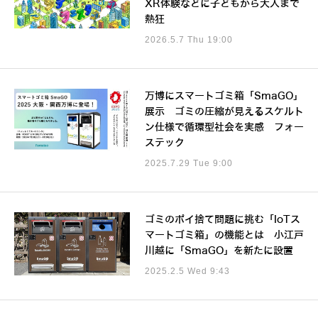
XR体験などに子どもから大人まで
熱狂
2026.5.7 Thu 19:00
万博にスマートゴミ箱「SmaGO」
展示 ゴミの圧縮が見えるスケルト
ン仕様で循環型社会を実感 フォー
ステック
2025.7.29 Tue 9:00
ゴミのポイ捨て問題に挑む「IoTス
マートゴミ箱」の機能とは 小江戸
川越に「SmaGO」を新たに設置
2025.2.5 Wed 9:43