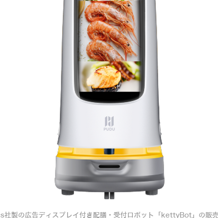
otics社製の広告ディスプレイ付き配膳・受付ロボット「kettyBot」の販