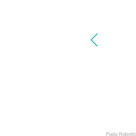
ettyBot」の販売をSGSTが開始
Pudu Rob