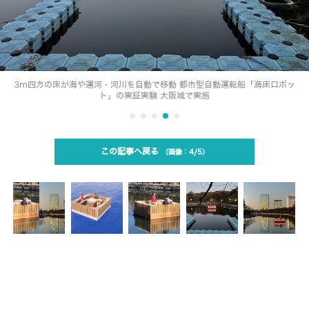
3m四方の床が海や運河・河川を自動で移動 都市型自動運転船「海床ロボッ
ト」の実証実験 大阪城で実施
この記事へ戻る
4/5