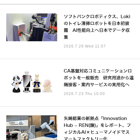
ソフトバンクロボティクス、Loki
のトイレ清掃ロボットを日本初披
露 AI性能向上へ日本でデータ収
集
2026.7.29 Wed 11:07
CA基盤対応コミュニケーションロ
ボットを一般販売 研究用途から遠
隔接客・案内サービスの実用化へ
2026.7.23 Thu 10:00
矢崎総業の新拠点「Innovation
Hub – REN(錬)」をレポート、フ
ィジカルAI×ヒューマノイドでス
マートファクトリー化