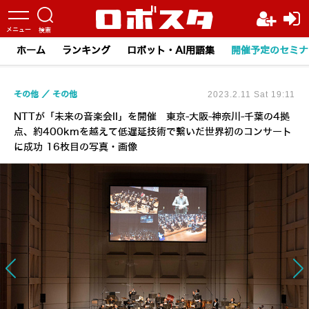
ホーム
ランキング
ロボット・AI用語集
開催予定のセミナ
その他
その他
2023.2.11 Sat 19:11
NTTが「未来の音楽会II」を開催 東京-大阪-神奈川-千葉の4拠
点、約400kmを越えて低遅延技術で繋いだ世界初のコンサート
に成功 16枚目の写真・画像