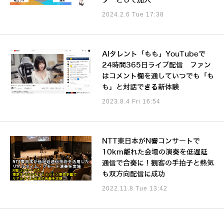
ターとして加入
2024.2.6 Tue 17:38
AIタレント「もも」YouTubeで
24時間365日ライブ配信 ファン
はコメント欄を通していつでも「も
も」と対話できる新体験
2023.8.4 Fri 16:54
NTT東日本がN響コンサートで
10km離れた会場の演奏を低遅延
通信で合奏に！観客の手拍子と熱気
も双方向配信に成功
2022.11.8 Tue 13:42