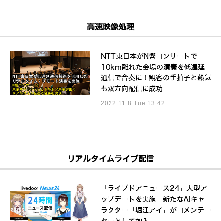
高速映像処理
NTT東日本がN響コンサートで
10km離れた会場の演奏を低遅延
通信で合奏に！観客の手拍子と熱気
も双方向配信に成功
2022.11.8 Tue 13:42
リアルタイムライブ配信
「ライブドアニュース24」大型ア
ップデートを実施 新たなAIキャ
ラクター「堀江アイ」がコメンテー