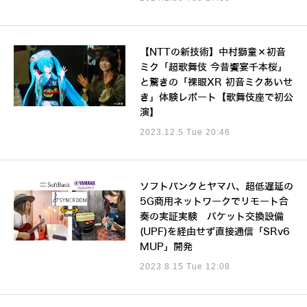
【NTTの新技術】中村獅童×初音
ミク「超歌舞伎 今昔饗宴千本桜」
と驚きの「裸眼XR 初音ミクあいせ
き」体験レポート【歌舞伎座で初公
演】
2023.12.5 Tue 20:46
ソフトバンクとヤマハ、超低遅延の
5G商用ネットワークでリモート合
奏の実証実験 パケット交換設備
(UPF)を経由せず直接通信「SRv6
MUP」開発
2023.8.15 Tue 12:08