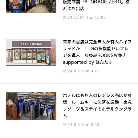
販売店舗「STORAGE ZERO」横
浜にも出店
2024.12.24 Tue 15:07
未来の書店は完全無人か有人ハイブ
リッドか TTGの多機能セルフレ
ジを導入 あゆみBOOKS杉並店
supported by ほんたす
2024.9.2 Mon 9:47
ホテルにも無人のレジレス売店が登
場 ルームキーに決済を連動 東急
リゾーツ＆ステイのホテルタングラ
ム
2024.8.5 Mon 9:53