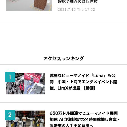
確認や調査の疑似体験
2021.7.15 Thu 17:52
アクセスランキング
流麗なヒューマノイド「Luna」も公
開 中国・上海でエンタメイベント開
催、LimXが出展 【動画】
650万ドル調達でヒューマノイド展開
加速 AI自律制御で24時間稼働し倉庫・
製造業の人手不足解決へ