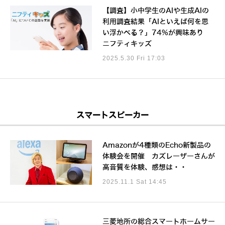
【調査】小中学生のAIや生成AIの
利用調査結果「AIといえば何を思
い浮かべる？」74%が興味あり
ニフティキッズ
2025.5.30 Fri 17:03
スマートスピーカー
Amazonが4種類のEcho新製品の
体験会を開催 カズレーザーさんが
高音質を体験、感想は・・
2025.11.1 Sat 14:45
三菱地所の総合スマートホームサー