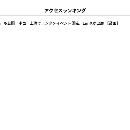
アクセスランキング
a」も公開 中国・上海でエンタメイベント開催、LimXが出展 【動画】
イド展開加速 AI自律制御で24時間稼働し倉庫・製造業の人手不足解決へ
イドへ Generative Bionicsとは? AMDも注目するフィジカルAI「