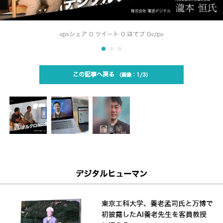
<p>シェア 0 ツイート 0 はてブ 0</p>
この記事へ戻る
1/3
デジタルヒューマン
東京工科大学、養老孟司氏と万博で
初披露したAI養老先生を客員教授