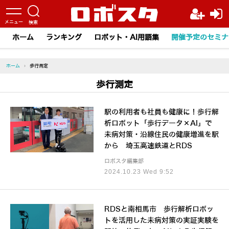
ホーム
ランキング
ロボット・AI用語集
開催予定のセミナ
ホーム
›
歩行測定
歩行測定
駅の利用者も社員も健康に！歩行解
析ロボット「歩行データ×AI」で
未病対策・沿線住民の健康増進を駅
から 埼玉高速鉄道とRDS
ロボスタ編集部
2024.10.23 Wed 9:52
RDSと南相馬市 歩行解析ロボッ
トを活用した未病対策の実証実験を