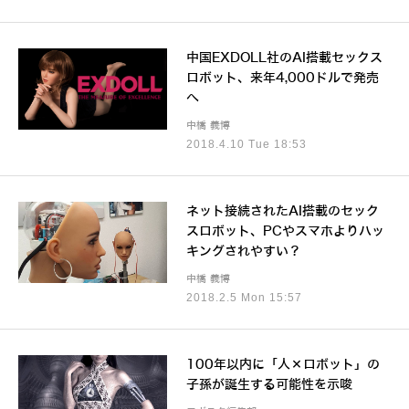
中国EXDOLL社のAI搭載セックス
ロボット、来年4,000ドルで発売
へ
中橋 義博
2018.4.10 Tue 18:53
ネット接続されたAI搭載のセック
スロボット、PCやスマホよりハッ
キングされやすい？
中橋 義博
2018.2.5 Mon 15:57
100年以内に「人×ロボット」の
子孫が誕生する可能性を示唆