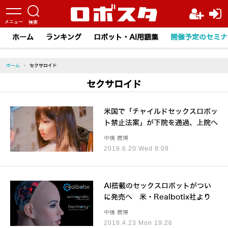
ホーム
ランキング
ロボット・AI用語集
開催予定のセミナ
ホーム
›
セクサロイド
セクサロイド
米国で「チャイルドセックスロボッ
ト禁止法案」が下院を通過、上院へ
中橋 義博
2018.6.20 Wed 8:09
AI搭載のセックスロボットがつい
に発売へ 米・Realbotix社より
中橋 義博
2018.4.23 Mon 19:26