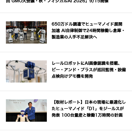
回 GMO大会議・秋・フィジカルAI 2026」9/15開催
650万ドル調達でヒューマノイド展開
加速 AI自律制御で24時間稼働し倉庫・
製造業の人手不足解決へ
レールロボットにAI画像認識を搭載、
ビー・アンド・プラスが巡回監視・設備
点検向けデモ機を開発
【取材レポート】日本の現場に最適化し
たヒューマノイド「D1」をジールスが
発表 100台量産と稼働1万時間の計画