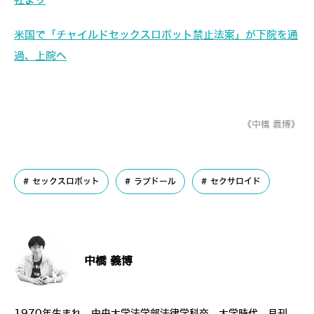
社より
米国で「チャイルドセックスロボット禁止法案」が下院を通
過、上院へ
《中橋 義博》
セックスロボット
ラブドール
セクサロイド
中橋 義博
1970年生まれ。中央大学法学部法律学科卒。大学時代、月刊