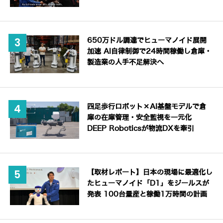
650万ドル調達でヒューマノイド展開
加速 AI自律制御で24時間稼働し倉庫・
製造業の人手不足解決へ
四足歩行ロボット×AI基盤モデルで倉
庫の在庫管理・安全監視を一元化
DEEP Roboticsが物流DXを牽引
【取材レポート】日本の現場に最適化し
たヒューマノイド「D1」をジールスが
発表 100台量産と稼働1万時間の計画