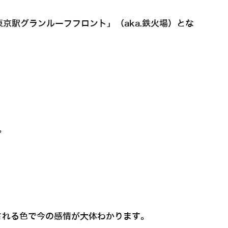
京駅グランルーフフロント」（aka.鉄火場）とな
。
される色で今の感情が大体わかります。