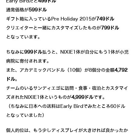
Early Birdだと
499ドル
通常価格が
599ドル
ギフト箱に入っているPre Holiday 2015が
749ドル
クリエイターと一緒にカスタマイズしたものが
799ドル
となっています。
ちなみに
999ドル
払うと、NIXIE1体が自分にもう1体が小児
病院に寄付されます。
また、アカデミックバンドル（10個）が8個分の金額
4,792
ドル
。
チームのいるサンディエゴに訪問・食事・宿泊とカスタマイ
ズされたNIXIE1体というものが
4,999ドル
です。
（ちなみに日本への送料はEarly Birdでみたところ60ドル
となっていました）
個人的位は、もう少しディスプレイが大きければ良かったか