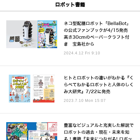
ロボット書籍
ネコ型配膳ロボット「BellaBot」
の公式ファンブックが4/15発売
高さ30cmのペーパークラフト付
き 宝島社から
2024.4.12 Fri 9:10
ヒトとロボットの違いがわかる『く
らべてわかるロボットと人体のしく
み大研究』7/22に発売
2023.7.10 Mon 15:07
豊富なビジュアルと充実した解説で
ロボットの過去・現在・未来を知
る！書籍『未来につながる! ロボッ