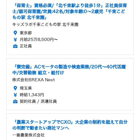
「保育士」資格必須/「北千束駅より徒歩1分」正社員保育
士/認可保育園/定員:42名/対象年齢:0～2歳児「千束こど
もの家 北千束園」
キッズラボ千束こどもの家 北千束園
東京都
月給25万8,500円～
正社員
「寮完備」ACモータの製造や検査業務/20代～40代活躍
中/交替勤務 組立・組付け
株式会社BREXA Next
埼玉県
時給1,343円
契約社員 / 派遣社員
「農業スタートアップでCXO」大企業の制約を超えて自分
の判断で動きたい商社マンへ
一番農業株式会社