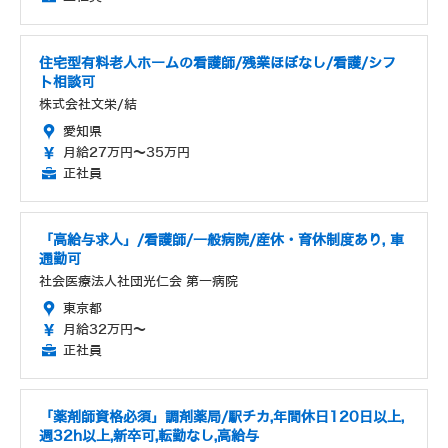
住宅型有料老人ホームの看護師/残業ほぼなし/看護/シフ
ト相談可
株式会社文栄/結
愛知県
月給27万円～35万円
正社員
「高給与求人」/看護師/一般病院/産休・育休制度あり, 車
通勤可
社会医療法人社団光仁会 第一病院
東京都
月給32万円～
正社員
「薬剤師資格必須」調剤薬局/駅チカ,年間休日120日以上,
週32h以上,新卒可,転勤なし,高給与