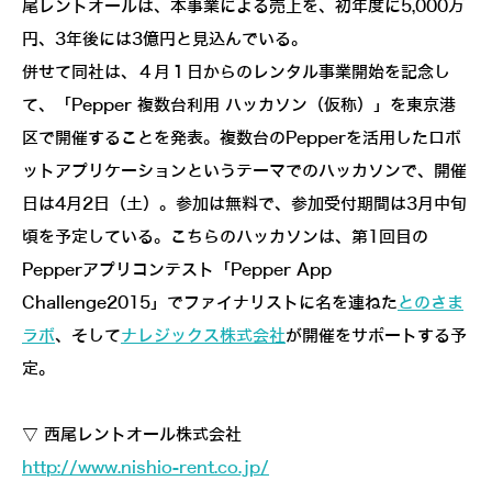
尾レントオールは、本事業による売上を、初年度に5,000万
円、3年後には3億円と見込んでいる。
併せて同社は、４月１日からのレンタル事業開始を記念し
て、「Pepper 複数台利用 ハッカソン（仮称）」を東京港
区で開催することを発表。複数台のPepperを活用したロボ
ットアプリケーションというテーマでのハッカソンで、開催
日は4月2日（土）。参加は無料で、参加受付期間は3月中旬
頃を予定している。こちらのハッカソンは、第1回目の
Pepperアプリコンテスト「Pepper App
Challenge2015」でファイナリストに名を連ねた
とのさま
ラボ
、そして
ナレジックス株式会社
が開催をサポートする予
定。
▽ 西尾レントオール株式会社
http://www.nishio-rent.co.jp/