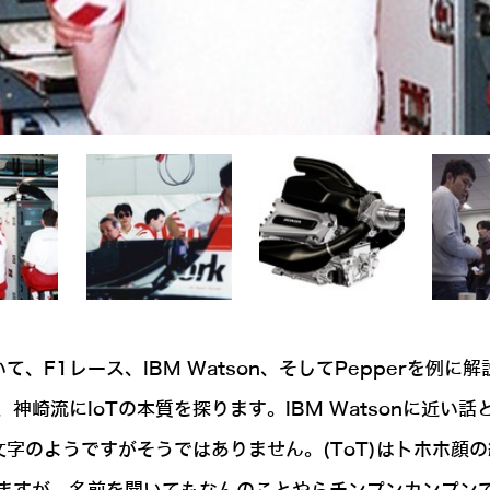
、F1レース、IBM Watson、そしてPepperを例
崎流にIoTの本質を探ります。IBM Watsonに近い話と
ようですがそうではありません。(ToT)はトホホ顔の絵文字、「