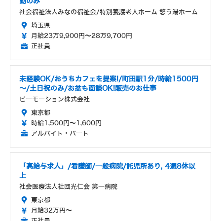
勤のみ
社会福祉法人みなの福祉会/特別養護老人ホーム 悠う湯ホーム
埼玉県
月給23万9,900円～28万9,700円
正社員
未経験OK/おうちカフェを提案!/町田駅1分/時給1500円
～/土日祝のみ/お盆も面談OK!販売のお仕事
ビーモーション株式会社
東京都
時給1,500円～1,600円
アルバイト・パート
「高給与求人」/看護師/一般病院/託児所あり, 4週8休以
上
社会医療法人社団光仁会 第一病院
東京都
月給32万円～
正社員