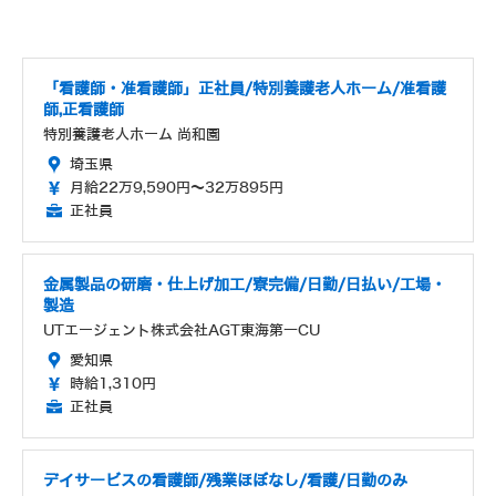
「看護師・准看護師」正社員/特別養護老人ホーム/准看護
師,正看護師
特別養護老人ホーム 尚和園
埼玉県
月給22万9,590円～32万895円
正社員
金属製品の研磨・仕上げ加工/寮完備/日勤/日払い/工場・
製造
UTエージェント株式会社AGT東海第一CU
愛知県
時給1,310円
正社員
デイサービスの看護師/残業ほぼなし/看護/日勤のみ