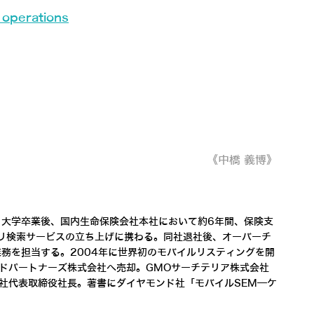
 operations
《中橋 義博》
く。大学卒業後、国内生命保険会社本社において約6年間、保険支
リ検索サービスの立ち上げに携わる。同社退社後、オーバーチ
務を担当する。2004年に世界初のモバイルリスティングを開
アドパートナーズ株式会社へ売却。GMOサーチテリア株式会社
同社代表取締役社長。著書にダイヤモンド社「モバイルSEM―ケ