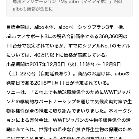
専用アプリケーション「My aibo（マイアイボ）」内の
aiboも頭部が金色に
目標金額は、aibo本体、aiboベーシックプラン3年一括、
aiboケアサポート3年の税込合計価格である369,360円の
11台分で設定されているが、すでにシリアルNo.1のモデル
については、40万円以上に価格が高騰している。
出品期間は2017年12月5日（火）11時台 ～ 12月9日
（土）22時台（自動延長あり）。商品のお届けは、aiboの
発売日である2018年1月11日が予定されている。
ソニーは、「これまでも地球環境保全のためにWWFジャパ
ンとの継続的なパートナーシップを通じて気候変動対策や生
物多様性保全の推進に取り組んでまいりました。本オークシ
ョンによる寄付金は、WWFジャパンの生物多様性保全の活
動に充てられ、世界中の希少な自然や野生生物の保護のため