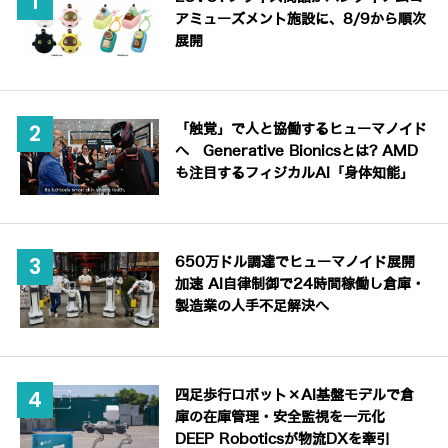
アミューズメント施設に、8/9から順次
展開
「触覚」で人と協働するヒューマノイド
へ Generative Bionicsとは? AMD
も注目するフィジカルAI「身体知能」
650万ドル調達でヒューマノイド展開
加速 AI自律制御で24時間稼働し倉庫・
製造業の人手不足解決へ
四足歩行ロボット×AI基盤モデルで倉
庫の在庫管理・安全監視を一元化
DEEP Roboticsが物流DXを牽引