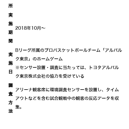
所
実
施
2018年10月～
期
間
Bリーグ所属のプロバスケットボールチーム「アルバル
実
ク東京」のホームゲーム
施
※センサー設置・調査に当たっては、トヨタアルバル
日
ク東京株式会社の協力を受けている
調
アリーナ観客席に環境調査センサーを設置し、タイム
査
アウトなどを含む試合観戦中の観客の反応データを収
方
集。
法