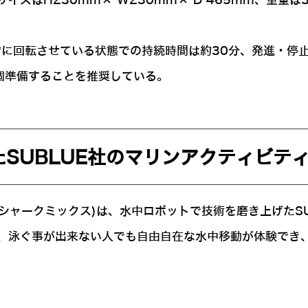
ズはH230mm× W230mm× D 465mm、重量は3
常に回転させている状態での持続時間は約30分、発進・停
個準備することを推奨している。
SUBLUE社のマリンアクティビテ
ワイトシャークミックス)は、水中ロボットで技術を磨き上げた
、泳ぐ事が出来ない人でも自由自在な水中移動が体験でき