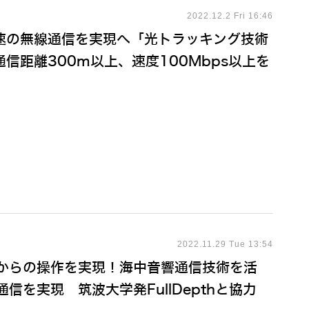
2022.12.2 Fri 16:46
速の無線通信を実現へ「光トラッキング技術
信距離300m以上、速度100Mbps以上を
2022.11.29 Tue 13:54
隔からの操作を実現！海中音響通信技術を活
通信を実現 筑波大学発FullDepthと協力