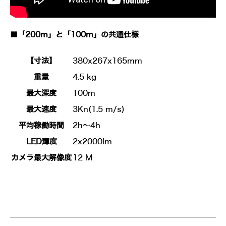
■「200m」と「100m」の共通仕様
【寸法】
380x267x165mm
重量
4.5 kg
最大深度
100m
最大速度
3Kn(1.5 m/s)
平均稼働時間
2h～4h
LED輝度
2x2000lm
カメラ最大解像度
12 M