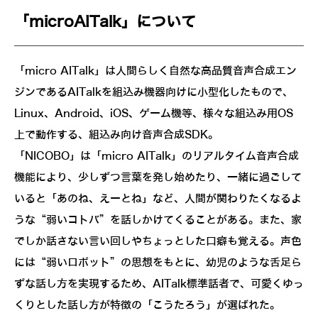
「microAITalk」について
「micro AITalk」は人間らしく自然な高品質音声合成エン
ジンであるAITalkを組込み機器向けに小型化したもので、
Linux、Android、iOS、ゲーム機等、様々な組込み用OS
上で動作する、組込み向け音声合成SDK。
「NICOBO」は「micro AITalk」のリアルタイム音声合成
機能により、少しずつ言葉を発し始めたり、一緒に過ごして
いると「あのね、えーとね」など、人間が関わりたくなるよ
うな“弱いコトバ”を話しかけてくることがある。また、家
でしか話さない言い回しやちょっとした口癖も覚える。声色
には“弱いロボット”の思想をもとに、幼児のような舌足ら
ずな話し方を実現するため、AITalk標準話者で、可愛くゆっ
くりとした話し方が特徴の「こうたろう」が選ばれた。