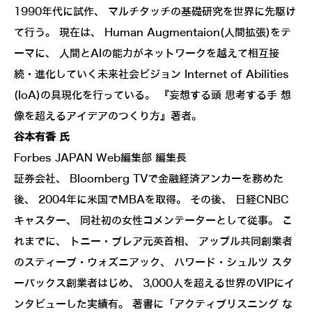
1990年代に試作、 マルチタッチの基礎研究を世界に先駆け
て行う。 現在は、 Human Augmentaion(人間拡張)をテ
ーマに、 人間とAIの能力がネットワークを越えて相互接
続・進化していく未来社会ビジョン Internet of Abilities
(IoA)の具現化を行っている。 『妄想する頭 思考する手 想
像を超えるアイデアのつくり方』著者。
谷本有香 氏
Forbes JAPAN Web編集部 編集長
証券会社、 Bloomberg TVで金融経済アンカーを務めた
後、 2004年に米国でMBAを取得。 その後、 日経CNBC
キャスター、 同社初の女性コメンテーターとして従事。 こ
れまでに、 トニー・ブレア元英首相、 アップル共同創業者
のスティーブ・ウォズニアック、 ハワード・シュルツ スタ
ーバックス創業者はじめ、 3,000人を超える世界のVIPにイ
ンタビューした実績有。 著書に「アクティブリスニング な