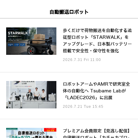
自動搬送ロボット
歩くだけで荷物搬送を自動化する追
従型ロボット「STARWALK」を
アップグレード、日本製バッテリー
搭載で安全性・保守性を強化
2026.7.31 Fri 11:00
ロボットアームやAMRで研究室全
体の自動化へ Tsubame Labが
「LADEC2026」に出展
2026.7.21 Tue 15:45
プレミアム会員限定【見逃し配信】
自律搬送ロボット「カチャカプロ」