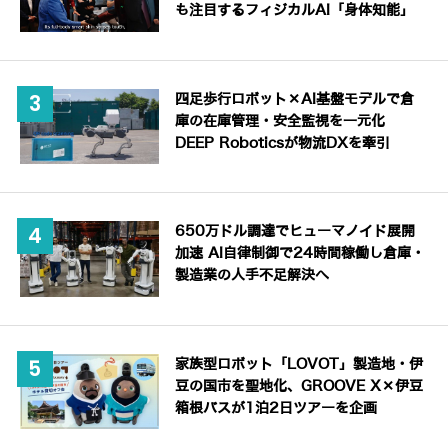
も注目するフィジカルAI「身体知能」
四足歩行ロボット×AI基盤モデルで倉
庫の在庫管理・安全監視を一元化
DEEP Roboticsが物流DXを牽引
650万ドル調達でヒューマノイド展開
加速 AI自律制御で24時間稼働し倉庫・
製造業の人手不足解決へ
家族型ロボット「LOVOT」製造地・伊
豆の国市を聖地化、GROOVE X×伊豆
箱根バスが1泊2日ツアーを企画