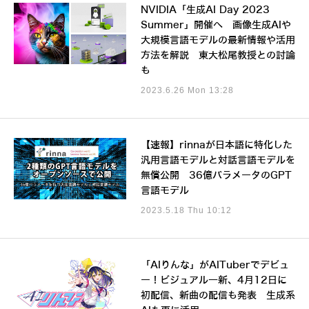
NVIDIA「生成AI Day 2023
Summer」開催へ 画像生成AIや
大規模言語モデルの最新情報や活用
方法を解説 東大松尾教授との討論
も
2023.6.26 Mon 13:28
【速報】rinnaが日本語に特化した
汎用言語モデルと対話言語モデルを
無償公開 36億パラメータのGPT
言語モデル
2023.5.18 Thu 10:12
「AIりんな」がAITuberでデビュ
ー！ビジュアル一新、4月12日に
初配信、新曲の配信も発表 生成系