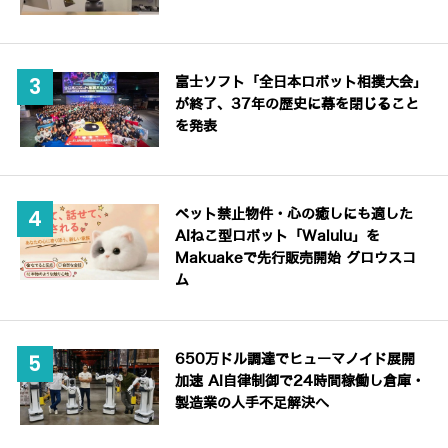
富士ソフト「全日本ロボット相撲大会」
が終了、37年の歴史に幕を閉じること
を発表
ペット禁止物件・心の癒しにも適した
AIねこ型ロボット「Walulu」を
Makuakeで先行販売開始 グロウスコ
ム
650万ドル調達でヒューマノイド展開
加速 AI自律制御で24時間稼働し倉庫・
製造業の人手不足解決へ