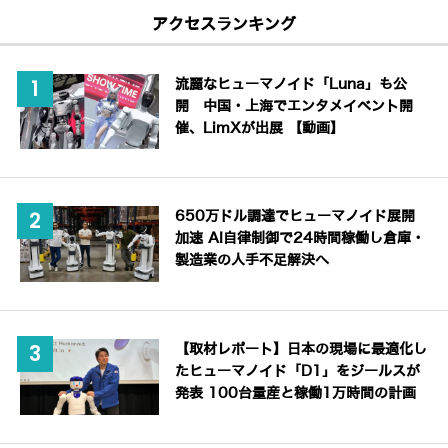
アクセスランキング
流麗なヒューマノイド「Luna」も公
開 中国・上海でエンタメイベント開
催、LimXが出展 【動画】
650万ドル調達でヒューマノイド展開
加速 AI自律制御で24時間稼働し倉庫・
製造業の人手不足解決へ
【取材レポート】日本の現場に最適化し
たヒューマノイド「D1」をジールスが
発表 100台量産と稼働1万時間の計画