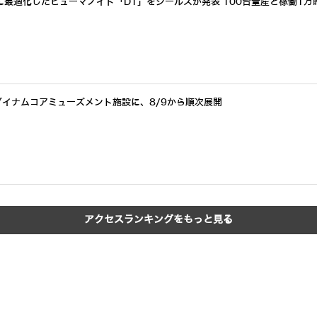
最適化したヒューマノイド「D1」をジールスが発表 100台量産と稼働1万
ダイナムコアミューズメント施設に、8/9から順次展開
アクセスランキングをもっと見る
開催予定のセミナー