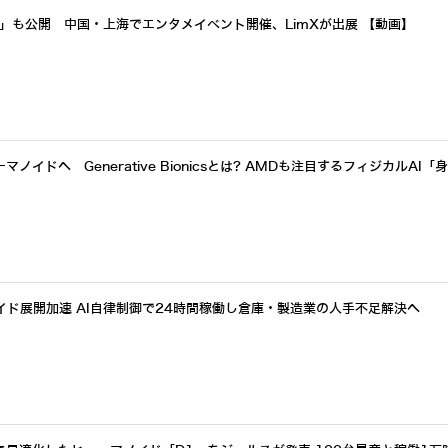
a」も公開 中国・上海でエンタメイベント開催、LimXが出展 【動画】
イドへ Generative Bionicsとは? AMDも注目するフィジカルAI「
イド展開加速 AI自律制御で24時間稼働し倉庫・製造業の人手不足解決へ