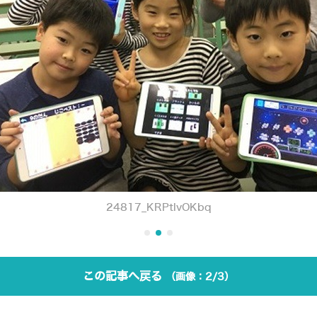
24817_KRPtlvOKbq
この記事へ戻る
2/3