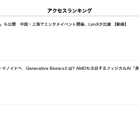
アクセスランキング
a」も公開 中国・上海でエンタメイベント開催、LimXが出展 【動画】
イドへ Generative Bionicsとは? AMDも注目するフィジカルAI「
イド展開加速 AI自律制御で24時間稼働し倉庫・製造業の人手不足解決へ