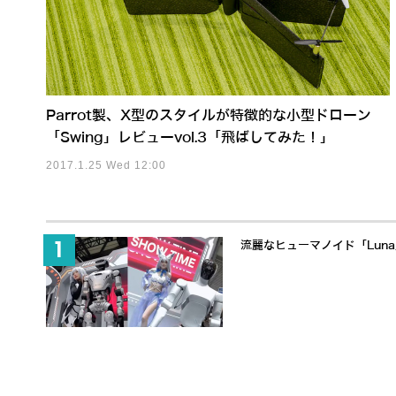
Parrot製、X型のスタイルが特徴的な小型ドローン
「Swing」レビューvol.3「飛ばしてみた！」
2017.1.25 Wed 12:00
流麗なヒューマノイド「Lun
「触覚」で人と協働するヒューマノ