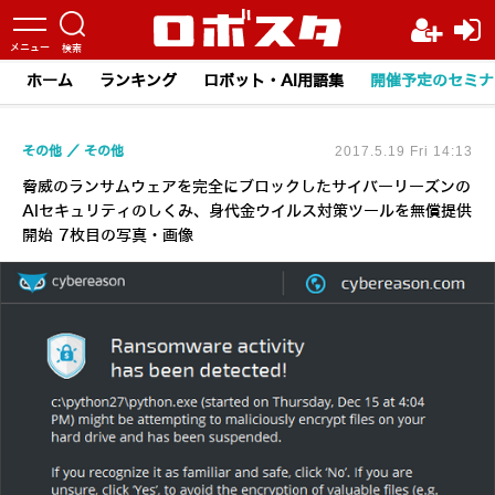
ホーム
ランキング
ロボット・AI用語集
開催予定のセミナ
その他
その他
2017.5.19 Fri 14:13
脅威のランサムウェアを完全にブロックしたサイバーリーズンの
AIセキュリティのしくみ、身代金ウイルス対策ツールを無償提供
開始 7枚目の写真・画像