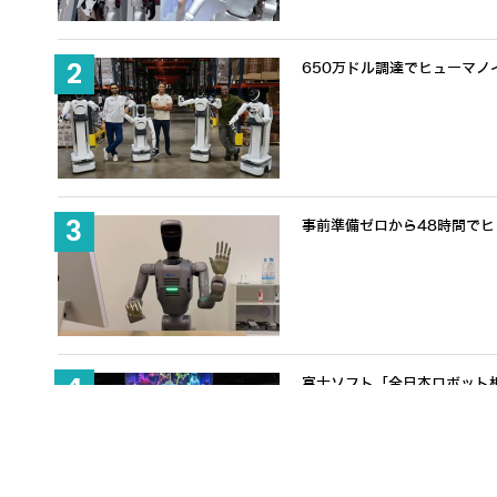
650万ドル調達でヒューマノ
事前準備ゼロから48時間でヒュ
富士ソフト「全日本ロボット