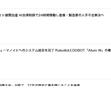
イド展開加速 AI自律制御で24時間稼働し倉庫・製造業の人手不足解決へ
ーマノイドへのシステム統合を完了 RobotkitとDOBOT「Atom W」の
相撲大会」が終了、37年の歴史に幕を閉じることを発表