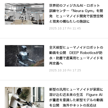
世界初のフィジカルAI・ロボット
訓練センター「Neura Gym」を開
発 ヒューマノイド開発で仮想空間
と現実の橋わたしの施設に
2025.10.17 Fri 11:45
全天候型ヒューマノイドロボットの
動画を公開 DEEP Roboticsが防
水・防塵で産業用ヒューマノイドを
再定義へ
2025.10.10 Fri 17:25
新型の汎用ヒューマノイドが家庭に
溶け込む近未来の生活 Figure AI
が量産を意識した新型モデルの動画
を公開 海外やネットの反応は