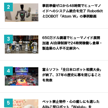
事前準備ゼロから48時間でヒューマノ
イドへのシステム統合を完了 Robotkit
とDOBOT「Atom W」の事例動画
650万ドル調達でヒューマノイド展開
加速 AI自律制御で24時間稼働し倉庫・
製造業の人手不足解決へ
富士ソフト「全日本ロボット相撲大会」
が終了、37年の歴史に幕を閉じること
を発表
ペット禁止物件・心の癒しにも適した
AIねこ型ロボット「Walulu」を