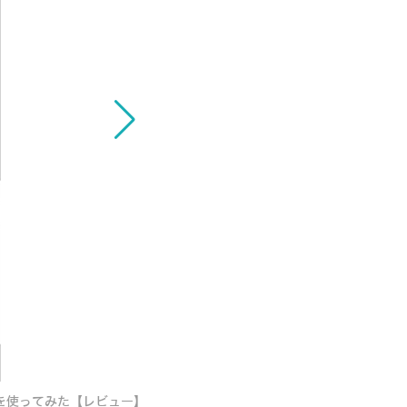
<p><a href="https://robotstart.
ってなに? ラトックシステムの
を使ってみた【レビュー】