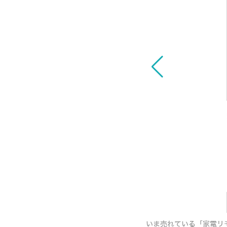
電コントローラ」を使ってみた【レビュー】
いま売れている「家電リ