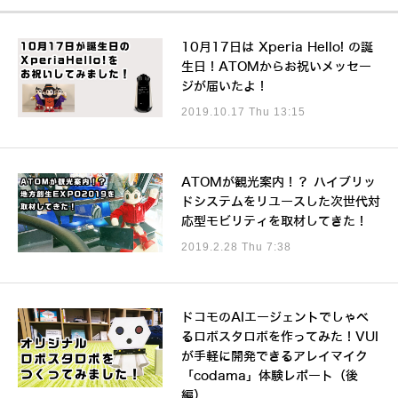
10月17日は Xperia Hello! の誕
生日！ATOMからお祝いメッセー
ジが届いたよ！
2019.10.17 Thu 13:15
ATOMが観光案内！？ ハイブリッ
ドシステムをリユースした次世代対
応型モビリティを取材してきた！
2019.2.28 Thu 7:38
ドコモのAIエージェントでしゃべ
るロボスタロボを作ってみた！VUI
が手軽に開発できるアレイマイク
「codama」体験レポート（後
編）